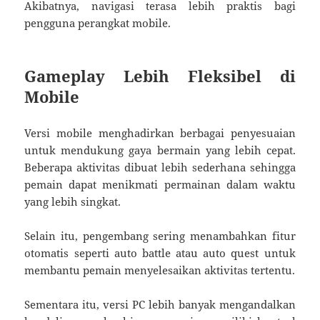
Akibatnya, navigasi terasa lebih praktis bagi
pengguna perangkat mobile.
Gameplay Lebih Fleksibel di
Mobile
Versi mobile menghadirkan berbagai penyesuaian
untuk mendukung gaya bermain yang lebih cepat.
Beberapa aktivitas dibuat lebih sederhana sehingga
pemain dapat menikmati permainan dalam waktu
yang lebih singkat.
Selain itu, pengembang sering menambahkan fitur
otomatis seperti auto battle atau auto quest untuk
membantu pemain menyelesaikan aktivitas tertentu.
Sementara itu, versi PC lebih banyak mengandalkan