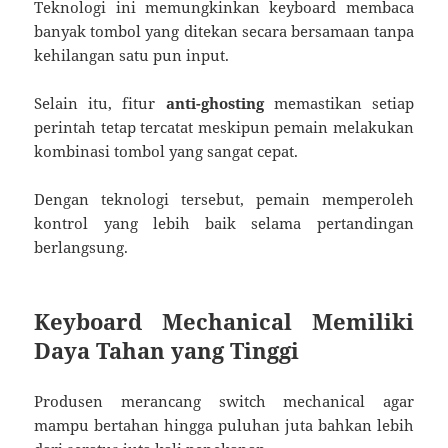
Teknologi ini memungkinkan keyboard membaca
banyak tombol yang ditekan secara bersamaan tanpa
kehilangan satu pun input.
Selain itu, fitur
anti-ghosting
memastikan setiap
perintah tetap tercatat meskipun pemain melakukan
kombinasi tombol yang sangat cepat.
Dengan teknologi tersebut, pemain memperoleh
kontrol yang lebih baik selama pertandingan
berlangsung.
Keyboard Mechanical Memiliki
Daya Tahan yang Tinggi
Produsen merancang switch mechanical agar
mampu bertahan hingga puluhan juta bahkan lebih