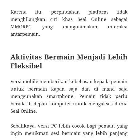
Karena itu, perpindahan platform tidak
menghilangkan ciri khas Seal Online sebagai
MMORPG yang mengutamakan interaksi
antarpemain.
Aktivitas Bermain Menjadi Lebih
Fleksibel
Versi mobile memberikan kebebasan kepada pemain
untuk bermain kapan saja dan di mana saja
menggunakan smartphone. Pemain tidak perlu
berada di depan komputer untuk mengakses dunia
Seal Online.
Sebaliknya, versi PC lebih cocok bagi pemain yang
ingin menikmati sesi bermain yang lebih panjang