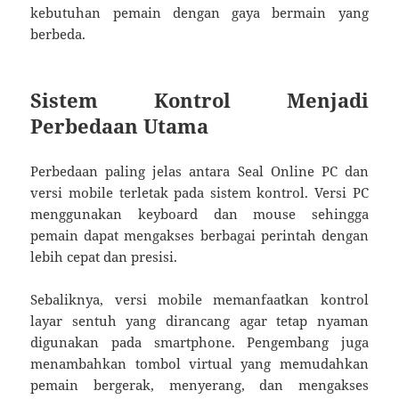
kebutuhan pemain dengan gaya bermain yang
berbeda.
Sistem Kontrol Menjadi
Perbedaan Utama
Perbedaan paling jelas antara Seal Online PC dan
versi mobile terletak pada sistem kontrol. Versi PC
menggunakan keyboard dan mouse sehingga
pemain dapat mengakses berbagai perintah dengan
lebih cepat dan presisi.
Sebaliknya, versi mobile memanfaatkan kontrol
layar sentuh yang dirancang agar tetap nyaman
digunakan pada smartphone. Pengembang juga
menambahkan tombol virtual yang memudahkan
pemain bergerak, menyerang, dan mengakses