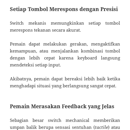
Setiap Tombol Merespons dengan Presisi
Switch mekanis memungkinkan setiap tombol
merespons tekanan secara akurat.
Pemain dapat melakukan gerakan, mengaktifkan
kemampuan, atau menjalankan kombinasi tombol
dengan lebih cepat karena keyboard langsung
mendeteksi setiap input.
Akibatnya, pemain dapat bereaksi lebih baik ketika
menghadapi situasi yang berlangsung sangat cepat.
Pemain Merasakan Feedback yang Jelas
Sebagian besar switch mechanical memberikan
umpan balik berupa sensasi sentuhan (
tactile
) atau