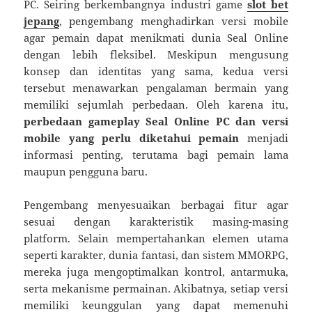
PC. Seiring berkembangnya industri game
slot bet
jepang
, pengembang menghadirkan versi mobile
agar pemain dapat menikmati dunia Seal Online
dengan lebih fleksibel. Meskipun mengusung
konsep dan identitas yang sama, kedua versi
tersebut menawarkan pengalaman bermain yang
memiliki sejumlah perbedaan. Oleh karena itu,
perbedaan gameplay Seal Online PC dan versi
mobile yang perlu diketahui pemain
menjadi
informasi penting, terutama bagi pemain lama
maupun pengguna baru.
Pengembang menyesuaikan berbagai fitur agar
sesuai dengan karakteristik masing-masing
platform. Selain mempertahankan elemen utama
seperti karakter, dunia fantasi, dan sistem MMORPG,
mereka juga mengoptimalkan kontrol, antarmuka,
serta mekanisme permainan. Akibatnya, setiap versi
memiliki keunggulan yang dapat memenuhi