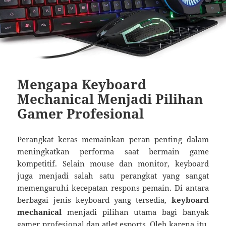
Mengapa Keyboard
Mechanical Menjadi Pilihan
Gamer Profesional
Perangkat keras memainkan peran penting dalam
meningkatkan performa saat bermain game
kompetitif. Selain mouse dan monitor, keyboard
juga menjadi salah satu perangkat yang sangat
memengaruhi kecepatan respons pemain. Di antara
berbagai jenis keyboard yang tersedia,
keyboard
mechanical
menjadi pilihan utama bagi banyak
gamer profesional dan atlet esports. Oleh karena itu,