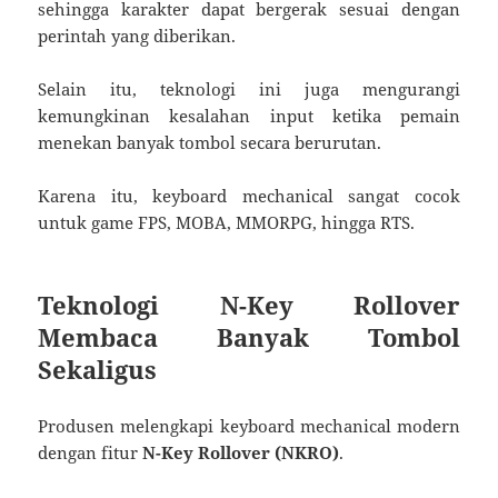
sehingga karakter dapat bergerak sesuai dengan
perintah yang diberikan.
Selain itu, teknologi ini juga mengurangi
kemungkinan kesalahan input ketika pemain
menekan banyak tombol secara berurutan.
Karena itu, keyboard mechanical sangat cocok
untuk game FPS, MOBA, MMORPG, hingga RTS.
Teknologi N-Key Rollover
Membaca Banyak Tombol
Sekaligus
Produsen melengkapi keyboard mechanical modern
dengan fitur
N-Key Rollover (NKRO)
.