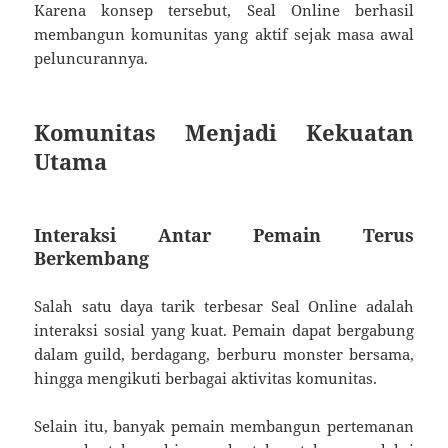
Karena konsep tersebut, Seal Online berhasil
membangun komunitas yang aktif sejak masa awal
peluncurannya.
Komunitas Menjadi Kekuatan
Utama
Interaksi Antar Pemain Terus
Berkembang
Salah satu daya tarik terbesar Seal Online adalah
interaksi sosial yang kuat. Pemain dapat bergabung
dalam guild, berdagang, berburu monster bersama,
hingga mengikuti berbagai aktivitas komunitas.
Selain itu, banyak pemain membangun pertemanan