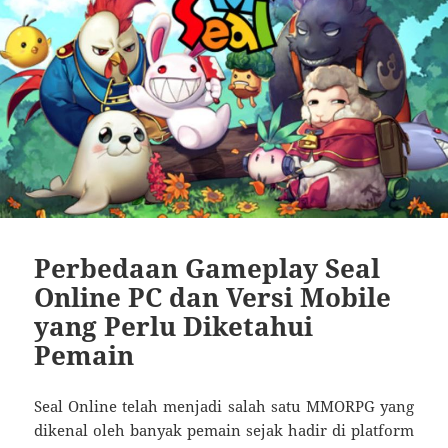
Perbedaan Gameplay Seal
Online PC dan Versi Mobile
yang Perlu Diketahui
Pemain
Seal Online telah menjadi salah satu MMORPG yang
dikenal oleh banyak pemain sejak hadir di platform