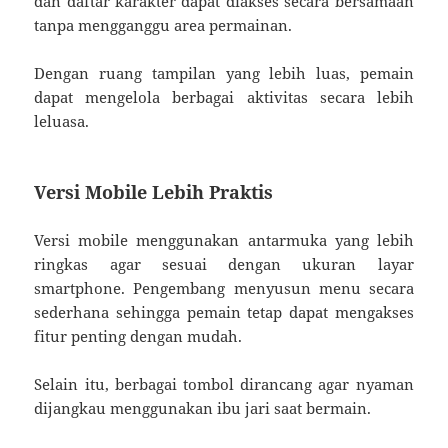
dan daftar karakter dapat diakses secara bersamaan
tanpa mengganggu area permainan.
Dengan ruang tampilan yang lebih luas, pemain
dapat mengelola berbagai aktivitas secara lebih
leluasa.
Versi Mobile Lebih Praktis
Versi mobile menggunakan antarmuka yang lebih
ringkas agar sesuai dengan ukuran layar
smartphone. Pengembang menyusun menu secara
sederhana sehingga pemain tetap dapat mengakses
fitur penting dengan mudah.
Selain itu, berbagai tombol dirancang agar nyaman
dijangkau menggunakan ibu jari saat bermain.