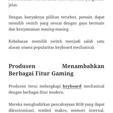
jelas.
Dengan banyaknya pilihan tersebut, pemain dapat
memilih switch yang sesuai dengan gaya bermain
dan kenyamanan masing-masing.
Kebebasan memilih switch menjadi salah satu
alasan utama popularitas keyboard mechanical.
Produsen Menambahkan
Berbagai Fitur Gaming
Produsen terus melengkapi
keyboard
mechanical
dengan berbagai fitur modern.
Mereka menghadirkan pencahayaan RGB yang dapat
dikustomisasi, tombol makro, memori internal,