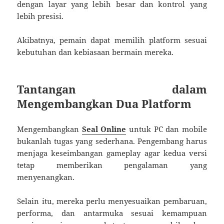
dengan layar yang lebih besar dan kontrol yang
lebih presisi.
Akibatnya, pemain dapat memilih platform sesuai
kebutuhan dan kebiasaan bermain mereka.
Tantangan dalam
Mengembangkan Dua Platform
Mengembangkan
Seal Online
untuk PC dan mobile
bukanlah tugas yang sederhana. Pengembang harus
menjaga keseimbangan gameplay agar kedua versi
tetap memberikan pengalaman yang
menyenangkan.
Selain itu, mereka perlu menyesuaikan pembaruan,
performa, dan antarmuka sesuai kemampuan