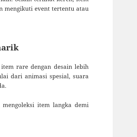
mengikuti event tertentu atau
narik
tem rare dengan desain lebih
lai dari animasi spesial, suara
da.
k mengoleksi item langka demi