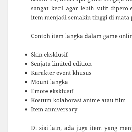
sangat kecil agar lebih sulit dipero
item menjadi semakin tinggi di mata
Contoh item langka dalam game onlin
Skin eksklusif
Senjata limited edition
Karakter event khusus
Mount langka
Emote eksklusif
Kostum kolaborasi anime atau film
Item anniversary
Di sisi lain, ada juga item yang me