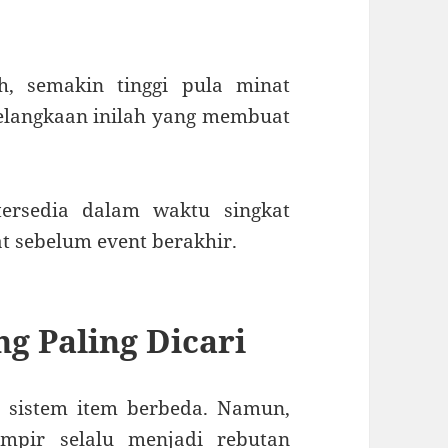
h, semakin tinggi pula minat
elangkaan inilah yang membuat
tersedia dalam waktu singkat
t sebelum event berakhir.
ng Paling Dicari
i sistem item berbeda. Namun,
mpir selalu menjadi rebutan