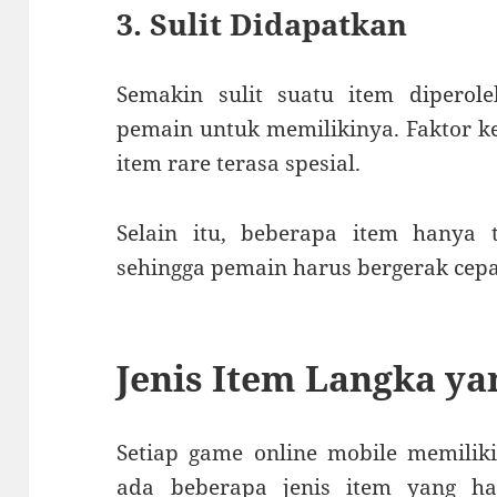
3. Sulit Didapatkan
Semakin sulit suatu item diperole
pemain untuk memilikinya. Faktor k
item rare terasa spesial.
Selain itu, beberapa item hanya 
sehingga pemain harus bergerak cepa
Jenis Item Langka ya
Setiap game online mobile memilik
ada beberapa jenis item yang ha