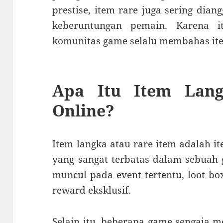
prestise, item rare juga sering dian
keberuntungan pemain. Karena i
komunitas game selalu membahas ite
Apa Itu Item Lan
Online?
Item langka atau rare item adalah i
yang sangat terbatas dalam sebuah 
muncul pada event tertentu, loot box
reward eksklusif.
Selain itu, beberapa game sengaja 