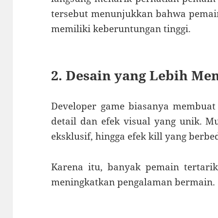
tersebut menunjukkan bahwa pemain 
memiliki keberuntungan tinggi.
2. Desain yang Lebih Me
Developer game biasanya membuat i
detail dan efek visual yang unik. Mu
eksklusif, hingga efek kill yang berbe
Karena itu, banyak pemain tertari
meningkatkan pengalaman bermain.