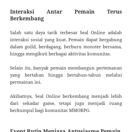
Interaksi Antar Pemain Terus
Berkembang
Salah satu daya tarik terbesar Seal Online adalah
interaksi sosial yang kuat. Pemain dapat bergabung
dalam guild, berdagang, berburu monster bersama,
hingga mengikuti berbagai aktivitas komunitas.
Selain itu, banyak pemain membangun pertemanan
yang bertahan hingga bertahun-tahun melalui
permainan ini.
Akibatnya, Seal Online berkembang menjadi lebih
dari sekadar game, tetapi juga menjadi ruang
berkumpul bagi komunitas MMORPG.
Event Rutin Menjaga Antusiasme Pemain