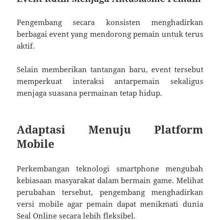
Pengembang secara konsisten menghadirkan
berbagai event yang mendorong pemain untuk terus
aktif.
Selain memberikan tantangan baru, event tersebut
memperkuat interaksi antarpemain sekaligus
menjaga suasana permainan tetap hidup.
Adaptasi Menuju Platform
Mobile
Perkembangan teknologi smartphone mengubah
kebiasaan masyarakat dalam bermain game. Melihat
perubahan tersebut, pengembang menghadirkan
versi mobile agar pemain dapat menikmati dunia
Seal Online secara lebih fleksibel.