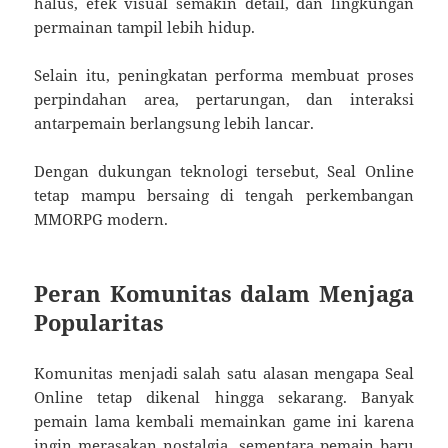
halus, efek visual semakin detail, dan lingkungan
permainan tampil lebih hidup.
Selain itu, peningkatan performa membuat proses
perpindahan area, pertarungan, dan interaksi
antarpemain berlangsung lebih lancar.
Dengan dukungan teknologi tersebut, Seal Online
tetap mampu bersaing di tengah perkembangan
MMORPG modern.
Peran Komunitas dalam Menjaga
Popularitas
Komunitas menjadi salah satu alasan mengapa Seal
Online tetap dikenal hingga sekarang. Banyak
pemain lama kembali memainkan game ini karena
ingin merasakan nostalgia, sementara pemain baru