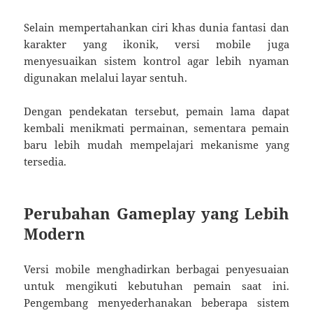
Selain mempertahankan ciri khas dunia fantasi dan
karakter yang ikonik, versi mobile juga
menyesuaikan sistem kontrol agar lebih nyaman
digunakan melalui layar sentuh.
Dengan pendekatan tersebut, pemain lama dapat
kembali menikmati permainan, sementara pemain
baru lebih mudah mempelajari mekanisme yang
tersedia.
Perubahan Gameplay yang Lebih
Modern
Versi mobile menghadirkan berbagai penyesuaian
untuk mengikuti kebutuhan pemain saat ini.
Pengembang menyederhanakan beberapa sistem