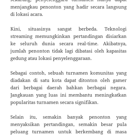
menjangkau penonton yang hadir secara langsung
di lokasi acara.
Kini, situasinya sangat berbeda. Teknologi
streaming memungkinkan pertandingan disiarkan
ke seluruh dunia secara real-time. Akibatnya,
jumlah penonton tidak lagi dibatasi oleh kapasitas
gedung atau lokasi penyelenggaraan.
Sebagai contoh, sebuah turnamen komunitas yang
diadakan di satu kota dapat ditonton oleh gamer
dari berbagai daerah bahkan berbagai negara.
Jangkauan yang luas ini membantu meningkatkan
popularitas turnamen secara signifikan.
Selain itu, semakin banyak penonton yang
menyaksikan pertandingan, semakin besar pula
peluang turnamen untuk berkembang di masa