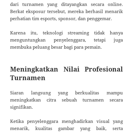
dari turnamen yang ditayangkan secara online.
Berkat eksposur tersebut, mereka berhasil menarik
perhatian tim esports, sponsor, dan penggemar.
Karena itu, teknologi streaming tidak hanya
menguntungkan penyelenggara, tetapi juga
membuka peluang besar bagi para pemain.
Meningkatkan Nilai Profesional
Turnamen
Siaran langsung yang berkualitas mampu
meningkatkan citra sebuah turnamen secara
signifikan.
Ketika penyelenggara menghadirkan visual yang
menarik, kualitas gambar yang baik, serta