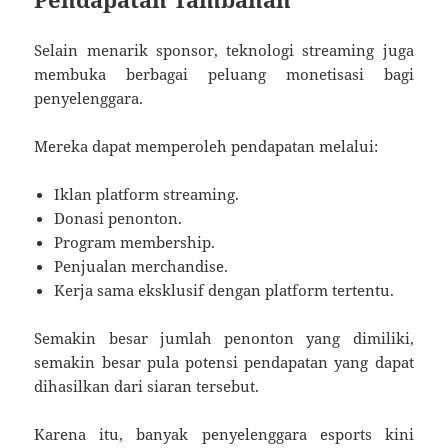
Selain menarik sponsor, teknologi streaming juga
membuka berbagai peluang monetisasi bagi
penyelenggara.
Mereka dapat memperoleh pendapatan melalui:
Iklan platform streaming.
Donasi penonton.
Program membership.
Penjualan merchandise.
Kerja sama eksklusif dengan platform tertentu.
Semakin besar jumlah penonton yang dimiliki,
semakin besar pula potensi pendapatan yang dapat
dihasilkan dari siaran tersebut.
Karena itu, banyak penyelenggara esports kini