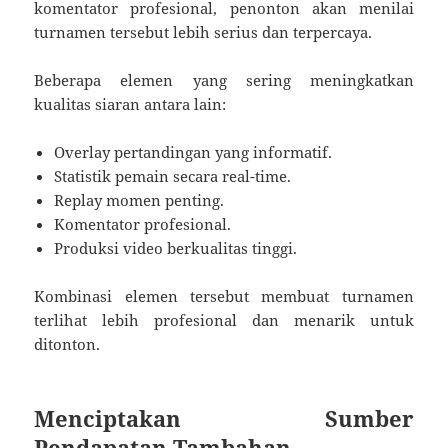
komentator profesional, penonton akan menilai
turnamen tersebut lebih serius dan terpercaya.
Beberapa elemen yang sering meningkatkan
kualitas siaran antara lain:
Overlay pertandingan yang informatif.
Statistik pemain secara real-time.
Replay momen penting.
Komentator profesional.
Produksi video berkualitas tinggi.
Kombinasi elemen tersebut membuat turnamen
terlihat lebih profesional dan menarik untuk
ditonton.
Menciptakan Sumber
Pendapatan Tambahan