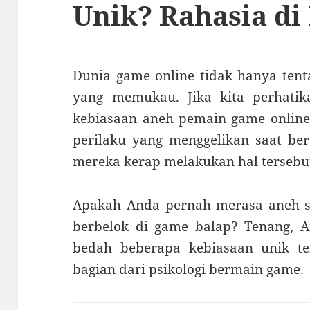
Unik? Rahasia di
Dunia game online tidak hanya tenta
yang memukau. Jika kita perhatika
kebiasaan aneh pemain game online
perilaku yang menggelikan saat ber
mereka kerap melakukan hal tersebut
Apakah Anda pernah merasa aneh s
berbelok di game balap? Tenang, An
bedah beberapa kebiasaan unik te
bagian dari psikologi bermain game.