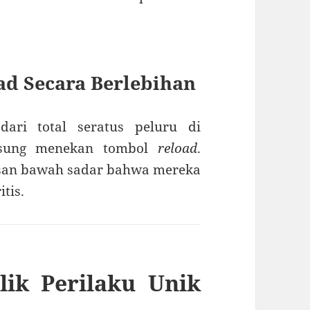
ad Secara Berlebihan
ari total seratus peluru di
ngsung menekan tombol
reload
.
asan bawah sadar bahwa mereka
tis.
lik Perilaku Unik