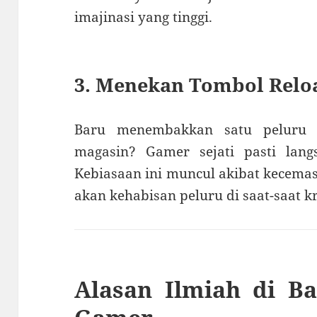
imajinasi yang tinggi.
3. Menekan Tombol Relo
Baru menembakkan satu peluru d
magasin? Gamer sejati pasti la
Kebiasaan ini muncul akibat kecem
akan kehabisan peluru di saat-saat kri
Alasan Ilmiah di Ba