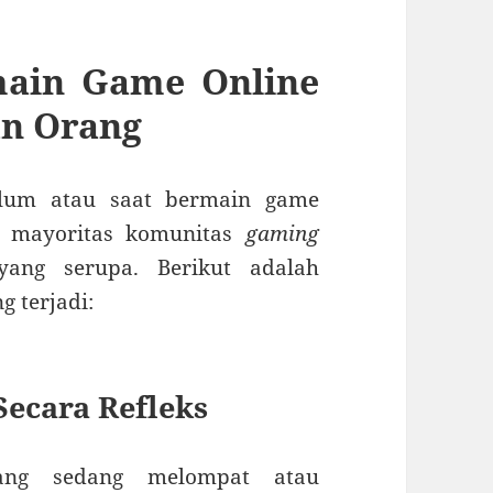
main Game Online
an Orang
elum atau saat bermain game
, mayoritas komunitas
gaming
ang serupa. Berikut adalah
g terjadi:
ecara Refleks
yang sedang melompat atau