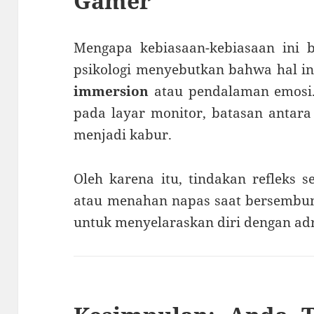
Gamer
Mengapa kebiasaan-kebiasaan ini b
psikologi menyebutkan bahwa hal in
immersion
atau pendalaman emosi.
pada layar monitor, batasan antara
menjadi kabur.
Oleh karena itu, tindakan refleks s
atau menahan napas saat bersembun
untuk menyelaraskan diri dengan ad