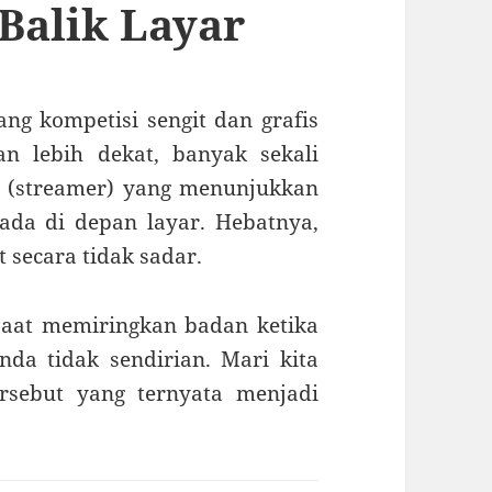
 Balik Layar
ng kompetisi sengit dan grafis
n lebih dekat, banyak sekali
 (streamer) yang menunjukkan
ada di depan layar. Hebatnya,
 secara tidak sadar.
aat memiringkan badan ketika
da tidak sendirian. Mari kita
rsebut yang ternyata menjadi