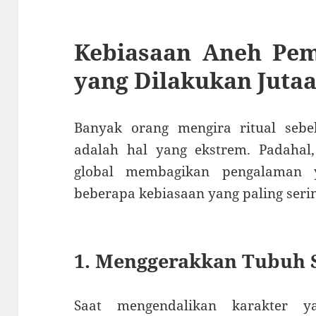
Kebiasaan Aneh Pe
yang Dilakukan Juta
Banyak orang mengira ritual seb
adalah hal yang ekstrem. Padahal
global membagikan pengalaman y
beberapa kebiasaan yang paling serin
1. Menggerakkan Tubuh S
Saat mengendalikan karakter 