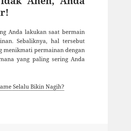
Tidak Aneh, Anda
r!
yang Anda lakukan saat bermain
nan. Sebaliknya, hal tersebut
g menikmati permainan dengan
 mana yang paling sering Anda
me Selalu Bikin Nagih?