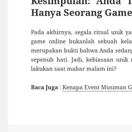
Kesimpulan: Anda 
Hanya Seorang Game
Pada akhirnya, segala ritual unik 
game online bukanlah sebuah kelai
merupakan bukti bahwa Anda sedan
sepenuh hati. Jadi, kebiasaan unik
lakukan saat mabar malam ini?
Baca Juga
:
Kenapa Event Musiman Ga