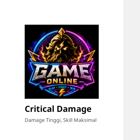
Critical Damage
Damage Tinggi, Skill Maksimal